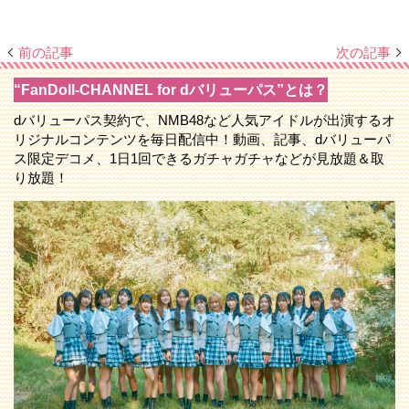
前の記事
次の記事
“FanDoll-CHANNEL for dバリューパス”とは？
dバリューパス契約で、NMB48など人気アイドルが出演するオ
リジナルコンテンツを毎日配信中！動画、記事、dバリューパ
ス限定デコメ、1日1回できるガチャガチャなどが見放題＆取
り放題！