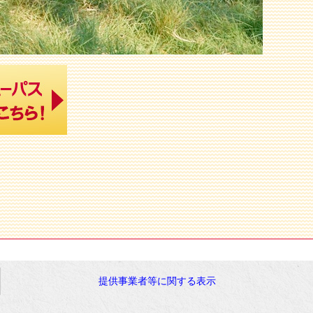
提供事業者等に関する表示