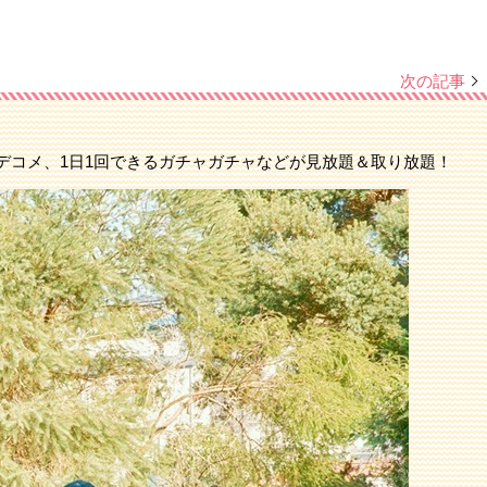
次の記事
デコメ、1日1回できるガチャガチャなどが見放題＆取り放題！