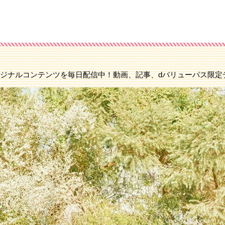
リジナルコンテンツを毎日配信中！動画、記事、dバリューパス限定