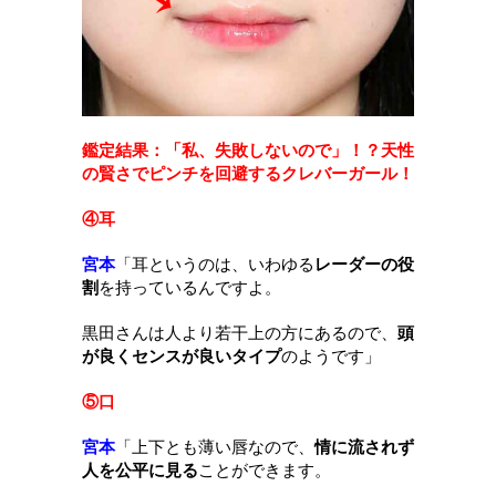
鑑定結果：「私、失敗しないので」！？天性
の賢さでピンチを回避するクレバーガール！
④耳
宮本
「
耳というのは、いわゆる
レーダーの役
割
を持っているんですよ。
黒田さんは人より若干上の方にあるので、
頭
が良くセンスが良いタイプ
のようです
」
⑤口
宮本
「
上下とも薄い唇なので、
情に流されず
人を公平に見る
ことができます。