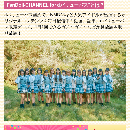
“FanDoll-CHANNEL for dバリューパス”とは？
dバリューパス契約で、NMB48など人気アイドルが出演するオ
リジナルコンテンツを毎日配信中！動画、記事、dバリューパ
ス限定デコメ、1日1回できるガチャガチャなどが見放題＆取
り放題！