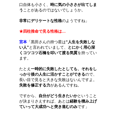
口自体も小さく、
時に気の小ささが出てしま
う
ことがあるのではないでしょうか。
非常にデリケートな性格
のようですね
」
★四柱推命で見る性格は…
宮本
「
黒田さんの持つ星は
“人生を失敗しな
い人”
と言われていまして、
とにかく
用心深
くコツコツ石橋を叩いて渡る気質
を持ってい
ます。
たとえ
一時的に失敗したとしても、それをし
っかり後の人生に活かすことができる
ので、
長い目で見ると大きな失敗はないんですよ。
失敗を修正する力
があるんですね。
ですから、
自分がどう生きたいか
ということ
が決まりさえすれば、あとは
経験を積み上げ
ていって大成功へと突き進むのみ
です
」