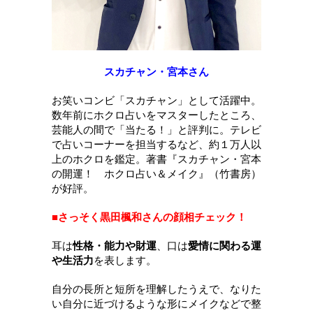
スカチャン・宮本さん
お笑いコンビ「スカチャン」として活躍中。
数年前にホクロ占いをマスターしたところ、
芸能人の間で「当たる！」と評判に。
テレビ
で占いコーナーを担当するなど、約１万人以
上のホクロを鑑定。
著書『スカチャン・宮本
の開運！ ホクロ占い＆メイク』（竹書房）
が好評。
■さっそく黒田楓和さんの顔相チェック！
耳は
性格・能力や財運
、口は
愛情に関わる運
や生活力
を表します。
自分の長所と短所を理解したうえで、なりた
い自分に近づけるような形にメイクなどで整