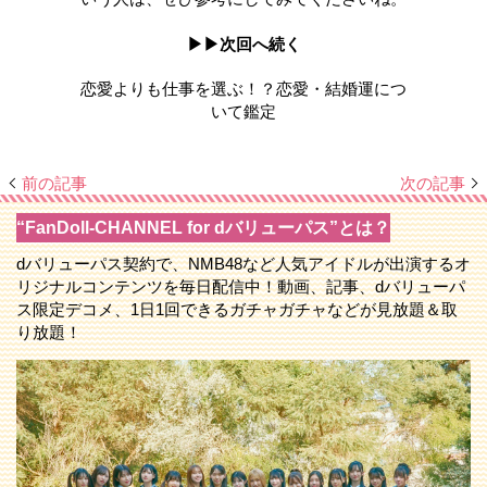
▶▶次回へ続く
恋愛よりも仕事を選ぶ！？恋愛・結婚運につ
いて鑑定
前の記事
次の記事
“FanDoll-CHANNEL for dバリューパス”とは？
dバリューパス契約で、NMB48など人気アイドルが出演するオ
リジナルコンテンツを毎日配信中！動画、記事、dバリューパ
ス限定デコメ、1日1回できるガチャガチャなどが見放題＆取
り放題！