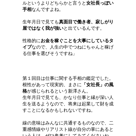
ルというよりどちらかと言うと
女社長っぽい
手相
なんですよね。
生年月日で見ても
真面目で働き者、寂しがり
屋ではなく我が強い
と出ているんです。
性格的に
お金を稼ぐことを大事にしているタ
イプ
なので、人生の中でつねにちゃんと稼げ
る仕事を選びそうですね
」
第１回目は仕事に関する手相の鑑定でした。
根性があって現実的、まさに
「女社長」の風
格
が感じられるという新澤さん。
生年月日で見ても、かなり仕事と縁が深い人
生を送るようなので、将来は起業して財を成
すことになるかもしれないですね。
線の意味はみんなに共通するものなので、
二
重感情線やリアリスト線が自分の掌にあると
いう人は、ぜひ参考にしてみてくださいね。