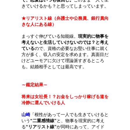
きていけるかも？と思ってしまっています。
★リアリスト線（弁護士や公務員、銀行員向
きな人にある線）
まっすぐ伸びている知能線。
現実的に物事を
考えないと生活していけないのでは？と考え
ている
ので、資格の必要なお堅い仕事に就く
方が多く、収入の安定を求めます。真面目だ
けどユーモアに欠けて理論派すぎるところ
も。結婚相手としては最高です。
～鑑定結果～
将来は女社長！？お金をしっかり稼げる道を
冷静に選んでいける人
山崎
「
根性があって一人でも生きていけると
いう
“二重感情線”
と、物事を現実的に考え
る
“
リアリスト線”
が同時にあって、アイド