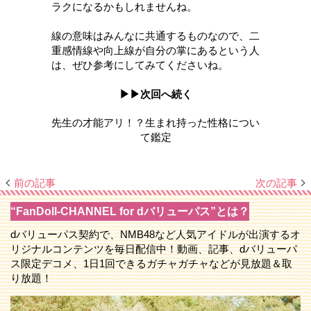
ラクになるかもしれませんね。
線の意味はみんなに共通するものなので、
二
重感情線や向上線が自分の掌にあるという人
は、ぜひ参考にしてみてくださいね。
▶▶次回へ続く
先生の才能アリ！？生まれ持った性格につい
て鑑定
前の記事
次の記事
“FanDoll-CHANNEL for dバリューパス”とは？
dバリューパス契約で、NMB48など人気アイドルが出演するオ
リジナルコンテンツを毎日配信中！動画、記事、dバリューパ
ス限定デコメ、1日1回できるガチャガチャなどが見放題＆取
り放題！