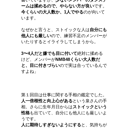
ームは揉めるので、やらない方が良い
です。
今くらいの大人数か、1人でやる
のが向いて
います。
なぜかと言うと、ストイックな人は
自分にも
他人にも厳しい
ので、練習不足のメンバーが
いたりするとイライラしてしまうから
。
3〜4人だと嫌でも目に付いて
絶対に揉める
けど、メンバーが
NMB48くらい大人数だ
と、目に付きづらい
ので実は合っているんで
すよね
」
第１回目は仕事に関する手相の鑑定でした。
人一倍根性と向上心がある
という泉さんの手
相。
さらに生年月日からは
ストイックという
性格
も出ていて、自分にも他人にも厳しいよ
うです。
人に期待しすぎないようにする
と、気持ちが