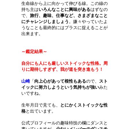
生命線から上に向かって伸びる線。この線の
持ち主は
いろんなことに興味がある
はずなの
で、
旅行、趣味、仕事など、さまざまなこと
にチャレンジしましょう
。嫌々やっていたよ
うなことも最終的にはプラスに捉えることが
出来ます。
～鑑定結果～
自分にも人にも厳しいストイックな性格。周
りに期待しすぎず、我が道を突き進もう！
山崎
「
向上心があって根性もある
ので、
スト
イックに努力しようという気持ちが強い
みた
いですね。
生年月日で見ても、
とにかくストイックな性
格
と出ています。
公式プロフィールの趣味特技の欄にダンスと
書いていますが、
少ないメンバーのダンスチ