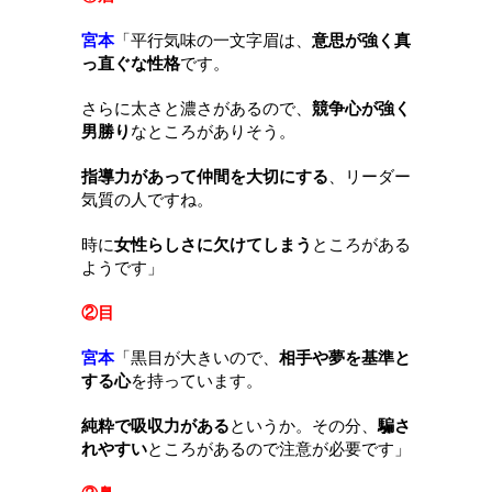
宮本
「
平行気味の一文字眉は、
意思が強く真
っ直ぐな性格
です。
さらに太さと濃さがあるので、
競争心が強く
男勝り
なところがありそう。
指導力があって仲間を大切にする
、リーダー
気質の人ですね。
時に
女性らしさに欠けてしまう
ところがある
ようです
」
②目
宮本
「
黒目が大きいので、
相手や夢を基準と
する心
を持っています。
純粋で吸収力がある
というか。その分、
騙さ
れやすい
ところがあるので注意が必要です
」