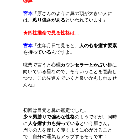
③鼻
宮本
「
原さんのように鼻の頭が大きい人に
は、
粘り強さがある
といわれています
」
★四柱推命で見る性格は…
宮本
「
生年月日で見ると、
人の心を癒す要素
を持っている
んですよ。
職業で言うと
心理カウンセラーとか占い師
に
向いている星なので、そういうことを意識し
つつ、この先進んでいくと良いかもしれませ
んね
」
初回は目元と鼻の鑑定でした。
少々男勝りで強めな性格
のようですが、同時
に
人を癒す力も持っている
という原さん。
周りの人を優しく導くように心がけること
で、自分の運気もアップするそうです！