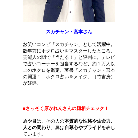
スカチャン・宮本さん
お笑いコンビ「スカチャン」として活躍中。
数年前にホクロ占いをマスターしたところ、
芸能人の間で「当たる！」と評判に。
テレビ
で占いコーナーを担当するなど、約１万人以
上のホクロを鑑定。
著書『スカチャン・宮本
の開運！ ホクロ占い＆メイク』（竹書房）
が好評。
■さっそく原かれんさんの顔相チェック！
眉や目は、その人の
本質的な性格や生命力、
人との関わり
、鼻は
自尊心やプライド
を表し
ています。