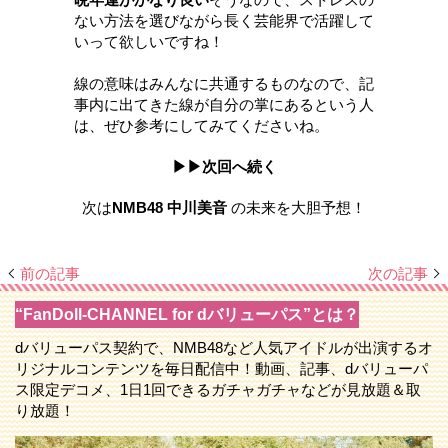
ない方法を選びながら長く芸能界で活躍して
いって欲しいですね！
線の意味はみんなに共通するものなので、記
事内に出てきた線が自分の掌にあるという人
は、ぜひ参考にしてみてくださいね。
▶▶次回へ続く
次は
NMB48
中川美音
の未来を大胆予想！
前の記事
次の記事
“FanDoll-CHANNEL for dバリューパス”とは？
dバリューパス契約で、NMB48など人気アイドルが出演するオ
リジナルコンテンツを毎日配信中！動画、記事、dバリューパ
ス限定デコメ、1日1回できるガチャガチャなどが見放題＆取
り放題！