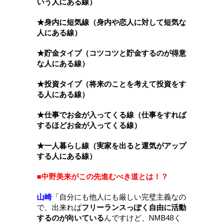
いう人にある線）
★身内に短気線（身内や恋人に対して短気な
人にある線）
★貯金タイプ（コツコツと貯金するのが得意
な人にある線）
★投資タイプ（将来のことを考えて投資をす
る人にある線）
★仕事でお金が入ってくる線（仕事をすれば
するほどお金が入ってくる線）
★一人暮らし線（実家を出ると運気がアップ
する人にある線）
■中野美来がこの先進むべき道とは！？
山崎
「
自分にも他人にも厳しい完璧主義なの
で、出来れば
フリーランスっぽく自由に活動
するのが向いている
んですけど、NMB48く