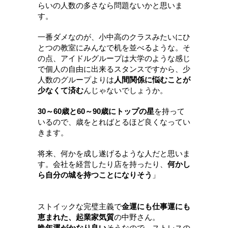
らいの人数の多さなら問題ないかと思いま
す。
一番ダメなのが、小中高のクラスみたいにひ
とつの教室にみんなで机を並べるような。そ
の点、アイドルグループは大学のような感じ
で個人の自由に出来るスタンスですから、少
人数のグループよりは
人間関係に悩むことが
少なくて済む
んじゃないでしょうか。
30～60歳と60～90歳にトップの星
を持って
いるので、歳をとればとるほど良くなってい
きます。
将来、何かを成し遂げるような人だと思いま
す。会社を経営したり店を持ったり、
何かし
ら自分の城を持つことになりそう
」
ストイックな完璧主義で
金運にも仕事運にも
恵まれた、起業家気質
の中野さん。
晩年運がかなり良い
そうなので、ストレスの