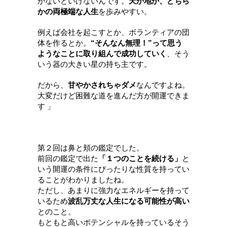
かないといけないんです。
天か地か、どちら
かの両極端な人生
を歩みやすい。
例えば会社を起こすとか、ボランティアの団
体を作るとか。
“そんなん無理！”って思う
ようなことに取り組んで成功していく
、そう
いう器の大きい星の持ち主です。
だから、
甘やかされちゃダメ
なんですよね。
大変だけど困難な道を進んだ方が開運できま
す
」
第２回は鼻と頬の鑑定でした。
前回の鑑定で出た
「１つのことを続ける」
と
いう開運の条件にぴったりな性質を持ってい
ることがわかりましたね。
ただし、あまりに強力なエネルギーを持って
いるため
波乱万丈な人生になる可能性が高い
とのこと。
もともと高いポテンシャルを持っているそう