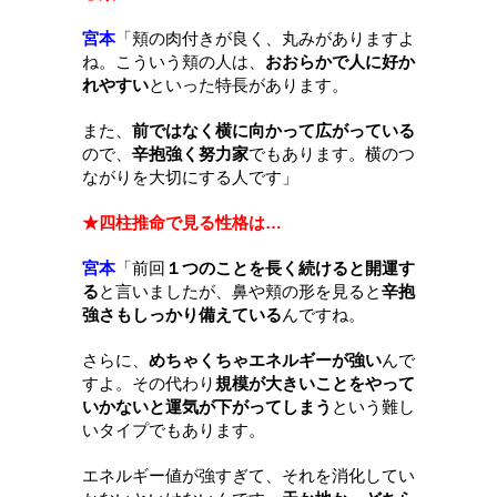
宮本
「
頬の肉付きが良く、丸みがありますよ
ね。こういう頬の人は、
おおらかで人に好か
れやすい
といった特長があります。
また、
前ではなく横に向かって広がっている
ので、
辛抱強く努力家
でもあります。横のつ
ながりを大切にする人です
」
★四柱推命で見る性格は…
宮本
「
前回
１つのことを長く続けると開運す
る
と言いましたが、鼻や頬の形を見ると
辛抱
強さもしっかり備えている
んですね。
さらに、
めちゃくちゃエネルギーが強い
んで
すよ。その代わり
規模が大きいことをやって
いかないと運気が下がってしまう
という難し
いタイプでもあります。
エネルギー値が強すぎて、それを消化してい