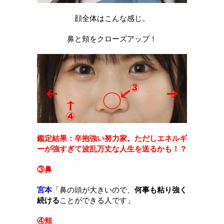
顔全体はこんな感じ。
鼻と頬をクローズアップ！
鑑定結果：辛抱強い努力家。ただしエネルギ
ーが強すぎて波乱万丈な人生を送るかも！？
③鼻
宮本
「
鼻の頭が大きいので、
何事も粘り強く
続ける
ことができる人です
」
④頬